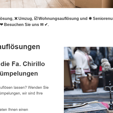
sung, ❌ Umzug, ☑️ Wohnungsauflösung und ✹ Seniorenumzug
 ❤ Besuchen Sie uns ✉ ✔.