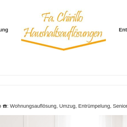
sung
En
llo ☎️: Wohnungsauflösung, Umzug, Entrümpelung, Seni