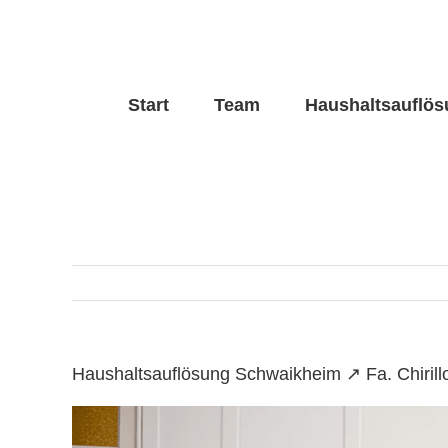
Skip
to
content
Start
Team
Haushaltsauflö
Haushaltsauflösung Schwaikheim ↗️ Fa. Chiri