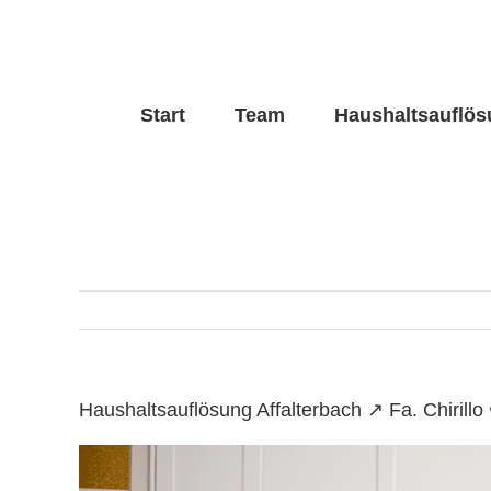
Skip
to
content
Start
Team
Haushaltsauflö
Haushaltsauflösung Affalterbach ↗️ Fa. Chiri