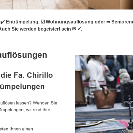
✔️ Entrümpelung, ☑️ Wohnungsauflösung oder ⇒ Seniorenum
 Auch Sie werden begeistert sein ✉ ✔.