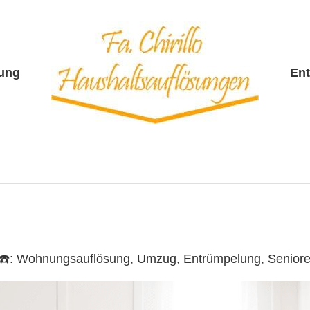
sung
En
llo ☎️: Wohnungsauflösung, Umzug, Entrümpelung, Senio