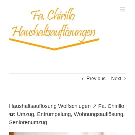
Skip
to
content
Previous
Next
Haushaltsauflösung Wolfschlugen ↗️ Fa. Chirillo
☎️: Umzug, Entrümpelung, Wohnungsauflösung,
Seniorenumzug