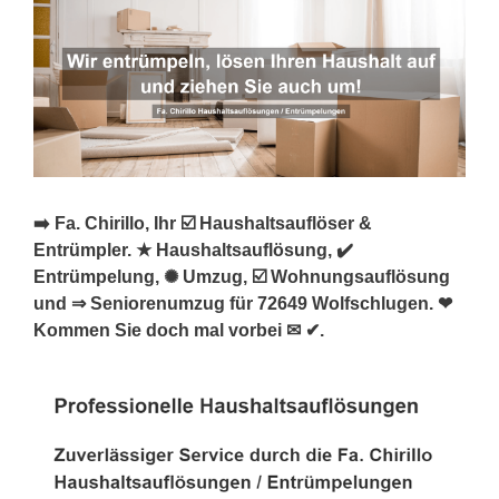
➡️ Fa. Chirillo, Ihr ☑️ Haushaltsauflöser &
Entrümpler. ★ Haushaltsauflösung, ✔️
Entrümpelung, ✺ Umzug, ☑️ Wohnungsauflösung
und ⇒ Seniorenumzug für 72649 Wolfschlugen. ❤
Kommen Sie doch mal vorbei ✉ ✔.