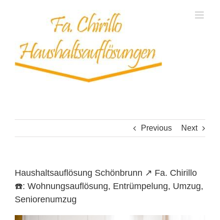
Skip
to
content
Previous
Next
Haushaltsauflösung Schönbrunn ↗️ Fa. Chirillo
☎️: Wohnungsauflösung, Entrümpelung, Umzug,
Seniorenumzug