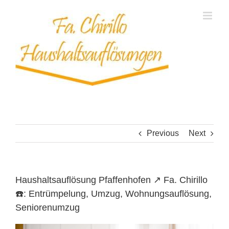
Skip
to
content
Previous
Next
Haushaltsauflösung Pfaffenhofen ↗️ Fa. Chirillo
☎️: Entrümpelung, Umzug, Wohnungsauflösung,
Seniorenumzug