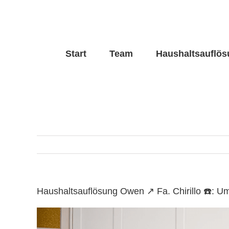
Skip
to
content
Start
Team
Haushaltsauflö
Haushaltsauflösung Owen ↗️ Fa. Chirillo ☎️: