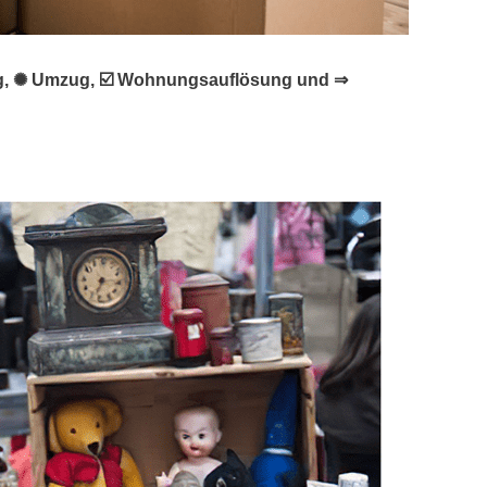
sung, ✺ Umzug, ☑️ Wohnungsauflösung und ⇒