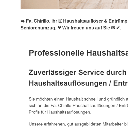
➡️ Fa. Chirillo, Ihr ☑️ Haushaltsauflöser & Ent
Seniorenumzug. ❤ Wir freuen uns auf Sie ✉ ✔.