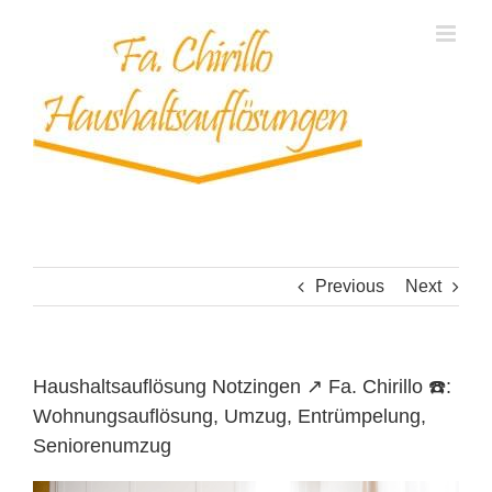
Skip
to
content
Previous
Next
Haushaltsauflösung Notzingen ↗️ Fa. Chirillo ☎️:
Wohnungsauflösung, Umzug, Entrümpelung,
Seniorenumzug