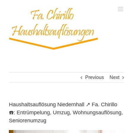
Skip
to
content
Previous
Next
Haushaltsauflösung Niedernhall ↗️ Fa. Chirillo
☎️: Entrümpelung, Umzug, Wohnungsauflösung,
Seniorenumzug