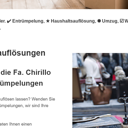
rümpler. ✔️ Entrümpelung, ★ Haushaltsauflösung, ✺ Umzug,
.