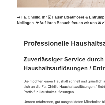
➡️ Fa. Chirillo, Ihr ☑️ Haushaltsauflöser & Ent
Nellingen. ❤ Auf Ihren Besuch freuen wir uns ✉ ✔