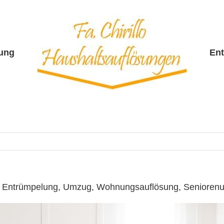
sung
En
 ☎️: Entrümpelung, Umzug, Wohnungsauflösung, Seniore