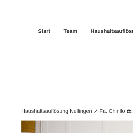
Skip
to
content
Start
Team
Haushaltsauflö
Haushaltsauflösung Nellingen ↗️ Fa. Chirillo