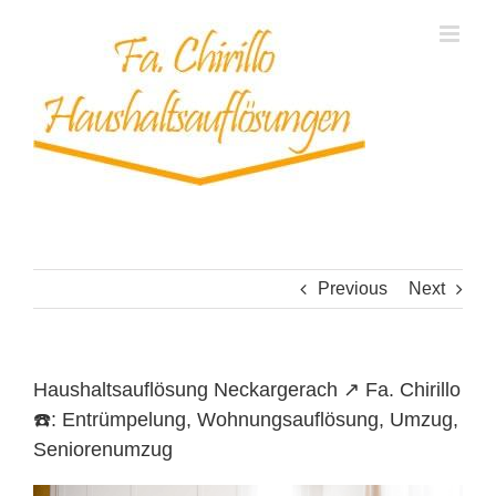
Skip
to
content
Previous
Next
Haushaltsauflösung Neckargerach ↗️ Fa. Chirillo
☎️: Entrümpelung, Wohnungsauflösung, Umzug,
Seniorenumzug