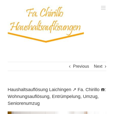
Skip
to
content
Previous
Next
Haushaltsauflösung Laichingen ↗️ Fa. Chirillo ☎️:
Wohnungsauflösung, Entrümpelung, Umzug,
Seniorenumzug