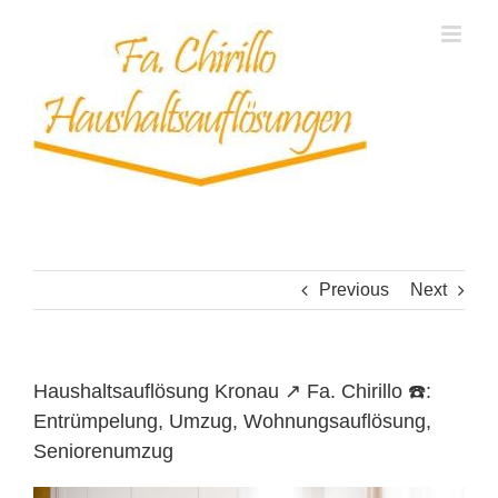
Skip
to
content
Previous
Next
Haushaltsauflösung Kronau ↗️ Fa. Chirillo ☎️:
Entrümpelung, Umzug, Wohnungsauflösung,
Seniorenumzug