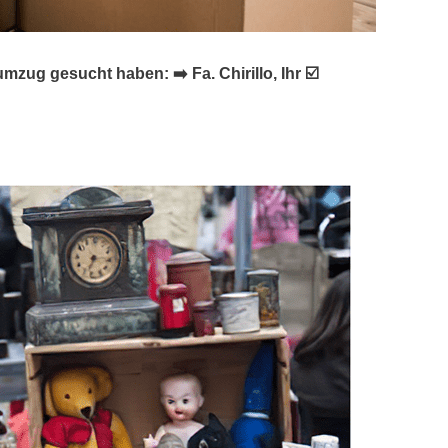
g gesucht haben: ➡️ Fa. Chirillo, Ihr ☑️