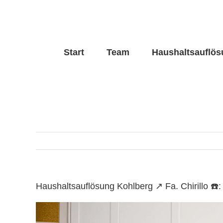
Skip
to
content
Start
Team
Haushaltsauflö
Haushaltsauflösung Kohlberg ↗️ Fa. Chirillo