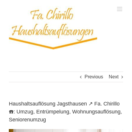
Skip
to
content
Previous
Next
Haushaltsauflösung Jagsthausen ↗️ Fa. Chirillo
☎️: Umzug, Entrümpelung, Wohnungsauflösung,
Seniorenumzug