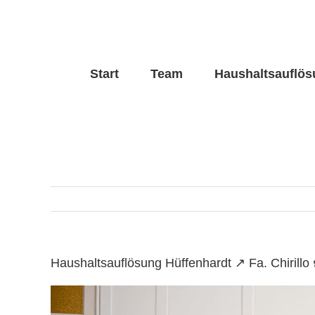
Skip
to
content
Start
Team
Haushaltsauflö
Haushaltsauflösung Hüffenhardt ↗️ Fa. Chiril