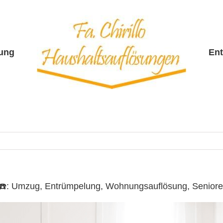
sung
En
lo ☎️: Umzug, Entrümpelung, Wohnungsauflösung, Senio