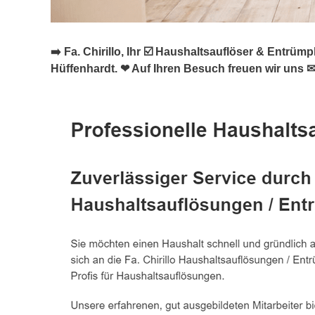
➡️ Fa. Chirillo, Ihr ☑️ Haushaltsauflöser & Ent
Hüffenhardt. ❤ Auf Ihren Besuch freuen wir uns ✉