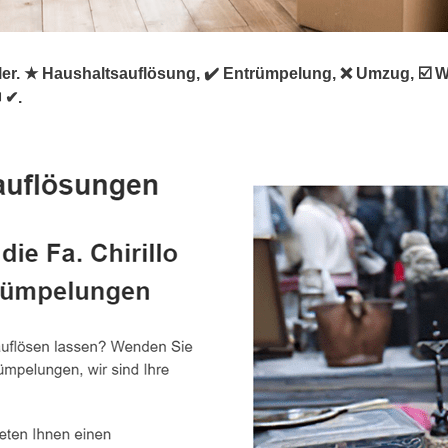
rümpler. ★ Haushaltsauflösung, ✔️ Entrümpelung, ❌ Umzug, 
 ✔.