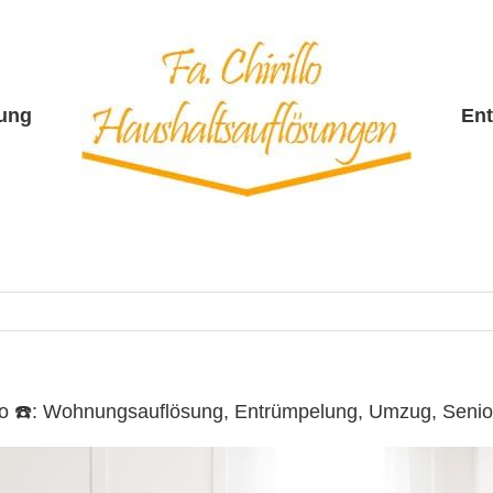
sung
En
illo ☎️: Wohnungsauflösung, Entrümpelung, Umzug, Sen