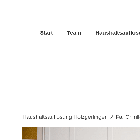
Skip
to
content
Start
Team
Haushaltsauflö
Haushaltsauflösung Holzgerlingen ↗️ Fa. Chir