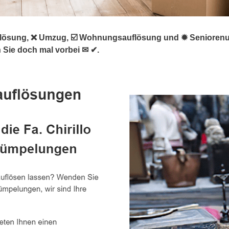
ösung, ❌ Umzug, ☑️ Wohnungsauflösung und ✹ Seniorenumzu
 Sie doch mal vorbei ✉ ✔.