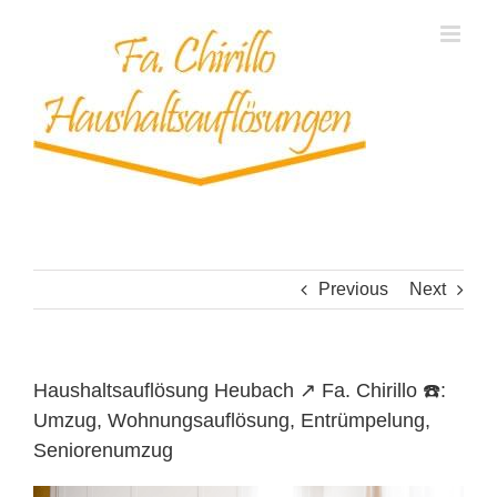
Skip
to
content
Previous
Next
Haushaltsauflösung Heubach ↗️ Fa. Chirillo ☎️:
Umzug, Wohnungsauflösung, Entrümpelung,
Seniorenumzug