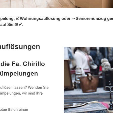
elung, ☑️ Wohnungsauflösung oder ⇒ Seniorenumzug gesucht
auf Sie ✉ ✔.