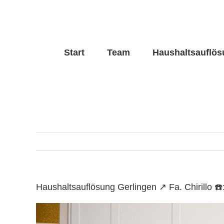
Skip
to
content
Start
Team
Haushaltsauflö
Haushaltsauflösung Gerlingen ↗️ Fa. Chirill