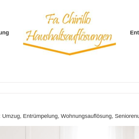
sung
En
o ☎️: Umzug, Entrümpelung, Wohnungsauflösung, Seniore