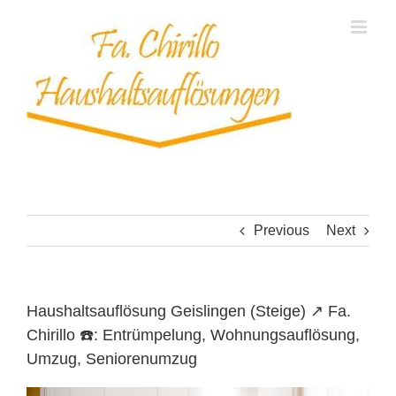
Skip
to
content
Previous
Next
Haushaltsauflösung Geislingen (Steige) ↗️ Fa.
Chirillo ☎️: Entrümpelung, Wohnungsauflösung,
Umzug, Seniorenumzug