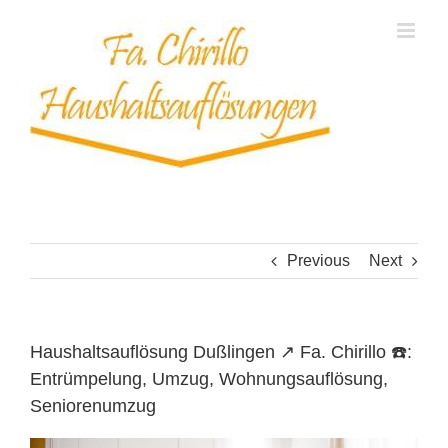
Skip
to
content
Previous
Next
Haushaltsauflösung Dußlingen ↗️ Fa. Chirillo ☎️:
Entrümpelung, Umzug, Wohnungsauflösung,
Seniorenumzug