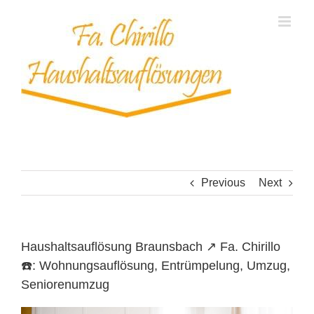
Skip
to
content
Previous
Next
Haushaltsauflösung Braunsbach ↗️ Fa. Chirillo
☎️: Wohnungsauflösung, Entrümpelung, Umzug,
Seniorenumzug