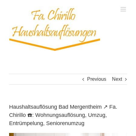
Skip
to
content
Previous
Next
Haushaltsauflösung Bad Mergentheim ↗️ Fa.
Chirillo ☎️: Wohnungsauflösung, Umzug,
Entrümpelung, Seniorenumzug