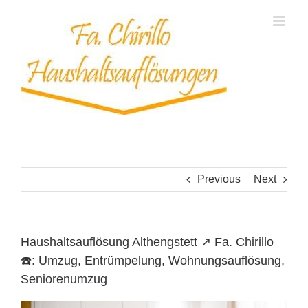
Skip
to
content
Previous
Next
Haushaltsauflösung Althengstett ↗️ Fa. Chirillo
☎️: Umzug, Entrümpelung, Wohnungsauflösung,
Seniorenumzug